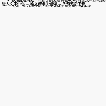
标准处理时效
：您提交的文档将在
4小时内
完成审核与题
进入文库中心 → 输入精准关键词 → 先预览后下载
生成。生成的题库文件将通过工单系统回传给您。
希望本篇指南能帮助您更好地使用铁道职培APP文库中心。如
上传题库
1
1
模板下载
1
1
视频教程
1
教师入驻
加急处理通道
：如遇紧急情况，需加急处理，请及时联系
您在使用过程中有任何其他问题或建议，欢迎通过APP内的【
我们的
平台微信客服
，我们将为您提供优先服务。
见反馈】功能联系我们。
使用流程总结
4566
阅
复制链接
下载模板 → 整理文档 → 上传并填写详细工单 → 等待系统回传
题库
感谢您使用AI智能出题功能！如有任何疑问，我们随时为您提
供支持。
上传
文档
111
生成
示例
111
视频教程
25680
阅
复制链接