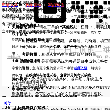
三、 常见问题 (FAQ)
视频网校：名师讲解，随时随地想学就学
支持格式
：Excel (各版本均可) 和 Word 文档。
申请入驻
11
视频管理
11
我的钱包
上传文档时，请在工单中详细填写您的具体需求，这是生成定
素材资源：海量教学素材，助力高效备课
小贴士
：使用我们平台的
默认Excel模板
，可以让上传过程更
Q1: 为什么我搜索不到想要的文档？
化题库的核心环节。
铁道职培APP，深耕铁路培训领域，不仅是一个工具，更是每一位铁路
快、更顺利哦！
A
：请首先检查关键词是否有错别字，或尝试使用更通
8824
阅
复制链接
育工作者的专业伙伴。
🎁 上传即享好礼！
关键信息填写
：请在工单的
“其他说明”
栏目中，明确注
用、更标准的关键词。部分文档可能因权限设置，仅对特
立即体验，携手开启铁路智能培训新篇章！
作为对您贡献的感谢，只要成功上传一次有效题库，您将立
以下信息：
定岗位或级别的用户开放。
刻获得：
100贡献积分
直接到账。
所需题型
：例如：单选题、多选题、判断题、填空
对您上传的试卷，拥有
永久免费、无广告干扰
的在线刷题权
等。
Q2: 预览文档需要消耗流量吗？
限！
考题数量
：希望从文档中生成题目的总数量。
19031
阅
复制链接
A
：需要。在线预览需要加载文档内容，会消耗少量手机
👨‍🏫 教师专属通道
解析要求
：是否需要系统为每道题目生成标准答案
流量，建议在Wi-Fi环境下进行。
解析。
亲爱的老师，您有更专业的需求吗？申请
老师入驻
，解锁专
属权限：
在线编辑与管理试卷
。
查看并分析考试成绩
。
Q3: 下载的文档保存在哪里？
操作提示
：您提供的需求越具体、越详细，系统生成
认证审核通过即可享用！
的题库匹配度就越高。
A
：文档通常默认下载到手机的“下载”文件夹或APP的专
💬 需要进一步帮助？
缓存目录中。您可以在手机的“文件管理”应用中查找。
我们随时在线！请通过微信联系我们的客服，为您答疑解
四、 题库生成与交付：高效便捷的后续流程
关闭
关闭
关闭
关闭
关闭
关闭
关闭
关闭
关闭
关闭
关闭
关闭
关闭
关闭
关闭
关闭
关闭
6977
惑。
阅
复制链接
总结一下快速查找的秘诀：