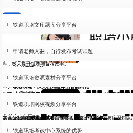
核心优势：为何选择我们？
在手机端随时复习。
苹果iPhone用户
：
册考生顺利上岸。这一显著成果充分证明了APP的有效性和实
用户可通过本平台生成的专属分享海报或专属邀请链接，经由
点击搜索框右侧的
“搜索”
按钮或手机键盘上的
“搜
学习进度同步
：您的整体学习进度在两个设备上保持一
请直接打开
App Store
（苹果官方应用商店），在搜索框
性。
信、QQ等社交平台进行分享。每成功邀请一位好友完成注册，
1. 权威题库，精准覆盖
索”/“前往”
键。
致，自由切换不断线。
中输入“铁道职培”进行查找并下载。
铁道职培APP以其全面、精准、高效的特点，为铁路行业晋升
邀请人将自动获得100个邀请积分。具体入口：点击平台首页-
申请老师入驻，自行发布考试试题
步骤三：浏览与筛选结果
铁道职培文库题库分享平台
机的考生提供了强有力的支持和保障。欢迎
立即下载
使用‌。
大纲为本，路局为纲
：题库内容对标最新官方大纲，并深
点“
邀请有礼
”。
相关说明：
这意味着，您可以在办公室用电脑进行高效的系统练习，出门
操作步骤
：在任一上述应用市场中，搜索“
铁道职
系统会立即为您呈现所有包含该关键词的文档列表
度融入各局命题特色，确保备考方向不偏离。
外则用手机随时查漏补缺，实现真正意义上的自由学习。
培
”，找到应用后点击“
下载
”或“
安装
”按钮即可。
您可以根据文档的
标题、简介、上传时间、浏览量
铁道职培文库 - 知识分享，创造价值
全工种覆盖
：无论您身处任何工种与岗位，都能找到为您
二、积分奖励体系
欢迎使用铁道职培APP的
AI智能出题
功能！本功能旨在利用人
信息进行初步筛选。
铁道职培资源素材分享平台
27775
阅
复制链接
申请老师入驻，自行发布考试试题
欢迎您将手中的优质文档与广大铁路同仁分享，让知
量身定制的高质量刷题内容。
平台采用三级邀请积分奖励机制：
二、 安全下载提示
智能技术，将您的知识文档快速、精准地转化为可用的考试题
总结与建议
识流动，让经验增值。
3. 搜索结果的处理
1. 一级邀请：直接邀请好友注册，可获得100积分
库，极大提升组卷与备考效率。
2. 深度解析，学透考点
📖 分享即收益
为确保您的设备安全，避免个人信息泄露或财产损失，请在下
欢迎您将手中的优质试题与广大铁路同仁分享，让知识流动，
2. 二级邀请：好友邀请他人注册，可获得50积分
电脑端最佳登录流程
：
为保障出题质量与效率，请您仔细阅读以下使用指南。
在线预览
：点击任意一篇文档，即可进入详情页并
在线预
铁道职培网校视频分享平台
您可自由选择
免费分享
积累人气，或设置
有偿分享
时注意：
铁道职培资源素材分享平台
经验发光，共同赋能铁路人才培养！
3. 三级邀请：二级好友邀请他人注册，可获得20积分
题型全面
：系统提供单选题、判断题等丰富的机考题型，
打开手机APP → 电脑访问
www.mlzp.cc
→ 选择扫码登录 → 用
览
文档内容，无需下载即可快速浏览，确认是否为您所
获得实际收益。当文档被付费下载后，收益将实时进
📚 分享即收益
一、 核心功能：从文档到题库的智能转化
完美适配正式考试模式。
APP扫一扫授权
认准官方来源
：请务必通过我们推荐的上述官方或正规应
需。
入您的账户。
您可自由选择
免费发布试题
积累人气与影响力，或
设置有偿考
三、积分兑换权益
“人工+AI”双重解析
：每道题目均配备由专家审核与AI辅
欢迎您将手中的优质试资源与广大铁路同仁分享
为充分发挥平台效能，建议您在使用前简要浏览平台指南，熟
用市场进行下载，不要点击任何来源不明的网页链接或扫
下载到本地
：确认文档符合需求后，点击详情页上的
“下
本功能的核心是将您上传的文档，经系统智能审核与解析后，
💰 收益与结算
铁道职培考试中心系统的优势
直接获得实际收益。试题一旦被购买，收益将
实时进入您的账
用户可通过以下方式使用积分：
助生成的深度解析，不仅给出答案，更剖析根源，助您真
铁道职培网校视频分享平台
操作。我们将持续优化，为您的铁路职业成长之路提供有力支
描来路不明的二维码。
载”
按钮，即可将文档保存至您的手机本地，方便随时离
动生成适用于计算机考试的知识题库
。生成的题库可直接用于
平台仅收取单次下载费用的
20%
作为技术服务费。
户
，回报即时可见。
1. 点击平台页面右上角"三横杠"菜单，进入积分兑换中心
正吃透每一个知识点，实现从“知其然”到“知其所以然”的
📚 分享即收益
持。
核对应用信息
：下载前，请确认应用开发者名称是否为官
线查阅。
本平台发布
在线刷题试卷
，方便学员进行模拟练习与巩固知识
剩余的
80%
收益将自动存入您的
个人钱包
。
💰 收益与结算透明
2. 兑换选项：
跨越。
您可自由选择免费发布积累人气与影响力，或设置有偿下载直
欢迎分享您的优质视频，与广大铁路同仁交流互助，让知识流
方，并留意用户评价，以防下载到仿冒应用。
钱包余额支持
随时提现
，收益安全便捷。
平台仅收取单次下载费用的
20%
作为技术服务费，
80%
收益
如何进行考试发布
30天SVIP会员：需消耗680个邀请积分
获得实际收益。资源一旦被购买，收益将实时进入您的账户，
铁道职培考试中心系统的优势
动，让经验发光，共同助力铁路人才成长！
二、 文档格式要求：确保源头规范