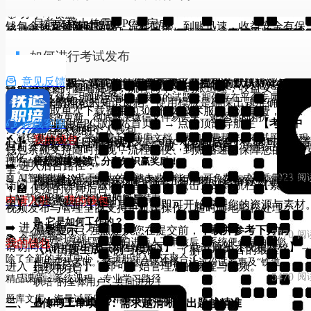
3. 一站式学习生态
💻 开始上传
二、 高级技巧：让搜索更高效
时存入您的个人钱包。
180天HVIP会员：需消耗1280个积分
报即时可见。
三、 安装与权限设置
📚 分享即收益
除核心题库外，专题模块更整合多项增值服务，构建完整学习
目前文档上传需在PC端完成。
5924
阅
钱包余额
支持随时提现
，流程简单、到账迅速，收益安全有保
复制链接
💰 收益与结算透明
您可选择免费发布视频，积累人气与影响力；也可设置有偿课
为保障AI能够准确识别与解析内容，请务必遵守以下格式要
🔍 核心升级：智能考试中心
环：
为了获得更精确的结果，建议您尝试以下搜索技巧：
上传路径
：请访问PC版网站首页 → 点击顶部导航栏
障。
下载完成后，系统将自动开始安装。安装过程中，您可能需要
四、会员权益说明
平台仅收取单次下载费用的 20% 作为技术服务费，80% 收益实
程，实时获得收益。课程一旦被购买，收益立即进入您的账户
求：
如何进行考试发布
✔ 专属试题空间：每个基层站段、车间、车队及工区班组，均可创建专
【文库文档】→ 进入【分享平台】即可开始上传。
👨‍🏫 老师专属后台
SVIP/HVIP会员可享受以下专属服务：
时存入您的个人钱包。
在线视频课程
：直观学习复杂知识点与实操技能。
技巧一：关键词要具体
回报清晰可见。
遵循系统指引
：请仔细阅读并遵循手机屏幕上的安装提
属试题专栏。学员一键直达对应所有题库，精准高效，告别繁琐查找。
我们致力于赋能每一位创作者，共同打造铁路行业最

意见反馈
标准模板
：请优先使用并
下载平台提供的默认Word文档
目前试卷发布与管理需在
PC端
完成，操作便捷、功能完整。
1. 全平台考试题库无限制使用
钱包余额支持随时提现，流程简单、到账迅速，收益安全有保
海量文库文档
：查阅规章、标准、流程等扩展资料。
问题
不建议
：
(过于宽泛)
💰 收益透明，结算快捷
示。
✔ 试题永久保存，随时可编辑：发布的试题长期保存在平台专属频道，
专业的知识共享平台！
板
来整理您的知识文档。使用模板是确保出题准确率的关
➡️ 进入后台路径：
2. 海量文库资源免费查阅
障。
技能鉴定查询
：快速获取相关考试信息与政策。
机车乘务员一次乘务作业标准
推 荐
：
(具体明确)
平台仅收取单次下载费用的30%作为技术服务与流量费，剩余
授权必要权限
：为保证APP核心功能正常运行（如缓存课
支持随时修改更新，彻底解决微信文件易丢失、难整理的困扰。
键。
访问【铁道职培PC版网站首页】→ 点击顶部导航栏
【考试中

在线客服
3. 优质视频课程无限观看
👨‍🏫 会员专属后台
技巧二：尝试组合关键词
70%实时存入您的个人钱包。
相关说明：
程资料、在线考试等），系统可能会请求访问必要的存储
✔ 减轻基层负担：您只需上传题库文档，我们免费帮您发布试题，流程
我的钱包
docx
doc
dotx
txt
htm
支持格式
：平台同时支持
,
,
,
,
心】
→ 进入
【日常考试】
→ 点击
【老师后台】
，即可开始管
4. 优先客服服务
目前资源发布与管理需在PC端完成，操作便捷、功能完整。
如果您想查找关于“高铁信号”的PPT课件，可以输
钱包余额支持随时提现，流程简便、到账迅速，保障您的收益
空间或网络权限。请您放心授权，我们严格遵守相关法律
简化，操作便捷。
主流文档格式。
理您的试题与考试。
轻松创建考试，分享知识赢奖励！
5. 专属学习资料包
➡️ 进入后台路径：
高铁 信号 PPT
入：
，用空格隔开多个关键词，搜
全。
法规，全力保障您的隐私安全。
9923
阅
🤖 AI智能出题：基于强大的铁路专业AI能力，可免费生成高质量试题，
复制链接
内容建议
：请确保文档内容结构清晰、逻辑分明，这将直
感谢您使用考试发布功能！简单几步，即可将您的试题变为
访问【铁道职培PC版网站首页】→ 点击顶部导航栏 【素材资
索结果会更精准。
👨‍🏫 便捷的讲师后台
铁道职培APP致力于通过
全面、精准、高效
的备考解决方案，
大幅节省职教工作者出题时间与精力。
接影响生成题库的质量。
申请入驻
我的钱包
在线试卷。
通过本邀请机制，用户不仅能够帮助好友获得优质学习资源，
源】 → → 点击 【分享后台】，即可开始管理您的资源与素材
技巧三：使用文档类型关键词
视频发布与管理全面支持手机端操作，随时随地轻松处理。
每一位铁路技能人才的职业成长提供最坚实有力的支持与保障
通过以上步骤，您即可安全、便捷地完成铁道职培APP的下载
📝 它是如何工作的？
能通过积分兑换实现免费使用平台核心功能，构建互利共赢的
题库
PPT
PDF
在关键词后加上文档格式，如
、
、
、
➡️ 进入讲师后台方式：
立即下载铁道职培APP，进入【技能鉴定专题】
开启您的高效
温馨提示
：强烈建议您在提交前，
下载并参考下方的
安装，开启您的铁路专业学习与培训之旅。
7770
阅
复制链接
📚 全方位学习资源 一应俱全
习生态圈。建议用户合理利用社交资源，最大化获取积分奖励
您只需上传试题，我们进行人工审核后，系统便会自动为您
我的钱包
Word
，可以快速筛选出特定类型的文件。
请访问【铁道职培PC版网站首页】→ 点击顶部【视频网校】→
考之旅
《AI出题生成示例与模板》
，了解文档内容的最佳
如在下载安装过程中遇到任何问题，请联系官方客服获取帮助
除了全新的考试中心，铁道职培APP还聚合了：
提升学习效率。
生成在线考试。您还可以自愿选择，让这份试卷惠及“铁道
应急处理 PPT
规章制度 PDF
例如：搜索
或
。
进入【讲师后台】，即可开始管理您的课程与视频。
组织形式。
5470
阅
复制链接
精品课堂：系统课程，专业学习路径
职培”的全体用户，共同进步！
8827
阅
复制链接
题库文库：海量试题库，精准巩固提升
17345
阅
复制链接
28412
📤 如何上传试题？
三、 上传与工单填写：需求越清晰，出题越精准
阅
复制链接