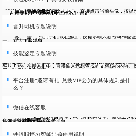
1. 找到搜索入口
进行修改操作
：
在网站登录页面，请选择
“APP扫码登录”
方式。
习积分，可进行积分充值。
更换头像
：在个人中心，直接点击当前头像，按提
用手机APP完成认证
打开APP，进入
【文库中心】
首页。
为保障您的账号安全与最佳使用体验，请务必通过以下官方指
上传新图片即可。
打开您的
铁道职培APP
，使用首页或【我的】页面中的
扫
791
您会看到页面顶部非常醒目的
搜索框
，这就是您查找资
阅
复制链接
技能鉴定专题说明
晋升司机专题说明
渠道下载安装铁道职培APP。
绑定/换绑手机
：进入个人中心后，点击
“密码安
一扫
功能，扫描电脑屏幕上的二维码，即可一键授权登
的核心工具。
全”
，找到手机绑定选项，按提示输入新号码和验证
录。
一、 官方下载渠道
2. 如何进行搜索
铁道职培APP的晋升司机专题已全面升级，紧贴国家铁路局晋
码。
平台注册“邀请有礼”兑换VIP会员的具体规则是什么？
温馨提示
：我们推荐使用
Chrome、Edge 或 Firefox
技能鉴定专题说明
司机考试大纲
‌。该专题聘请了业界权威专家，融合部分路局的
其他操作
：
您可以通过手机自带的官方应用商店或国内主流的正规应用市
步骤一：输入关键词
等主流浏览器，以获得最佳体验。
主命题精华，精心推出了覆盖各科目、各机型类目岗位的刷题
在个人中心，您还可同步
查看积分
、修改昵称等资
进行下载。
在搜索框中，直接输入您想查找的文档核心内容。
容，确保岗位覆盖面。
料。
技能鉴定备考新篇章 | 铁道职培APP权威专题，助您
如：
二、 核心优势：双端资料实时同步
微信在线客服
安卓手机用户
：
专题内容不仅全面，而且紧跟考试动态。‌
根据2025年的考试趋
平台注册“邀请有礼”兑换VIP会员的具体规则是什
一考通关
《安全生产法》
行车组织规
查找规章制度：
、
感谢您的使用！
请前往您手机内的官方应用商店（如华为应用市场、小米
势，特别增加了多选题目
‌，并采用人工+AI的双重方式，对试
么？
通过APP扫码登录，您的所有学习数据将在手机与电脑间无缝
则
应用商店、Vivo应用商店等），或在以下任一主流应用市
为助您高效备战铁路行业技能鉴定考试，铁道职培APP对
【技
解析进行了强化，帮助考生更深入地掌握知识点。此外，平台
接：
3484
阅
复制链接
动车组检修规程
信号机故障
查找作业标准：
、
场中搜索下载：
鉴定专题】
进行了全面升级。我们以
国家铁路局最新考试大纲
全新推出了在线视频课程、文库文档以及在线语音、成绩查询
铁道职培AI智能出题使用说明
平台升级到2.0版本职后推出全新邀请有礼奖励机制，用户可通
微信在线客服
处理
练习记录同步
：在电脑上做的每一道题，都会实时记录并
应用宝
为核心，深度融合各大路局自主命题精髓，为您打造一个精准
模块，为考生提供了一个功能齐全、信息丰富的一站式晋升司
过专属分享渠道获取邀请积分兑换VIP会员，具体规则如下：
电气化铁路安全
新员工入职
查找培训课件：
、
同步到手机APP。
豌豆荚
高效、全面的一站式备考平台。
培训考试平台。
培训
错题本与收藏同步
：在PC端加入错题本或收藏的题目，
百度手机助手
值得一提的是，‌
铁道职培APP
在2024年的考试中，已成功助力
一、邀请方式
铁道职培文库题库分享平台
铁道职培AI智能出题使用说明
步骤二：执行搜索