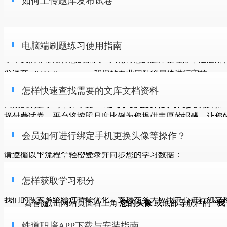
如何上传题库发布试卷
‌欢迎上传高质量题库至本考试平台！‌
怎样快速查找需要的文库文档资料
电脑端刷题练习使用指南
如果您手中有优质的题库资源，并希望在本平台上与更多用户
享，我们非常期待您的加入！只需将您的题库整理好，通过邮
发送至mlkj@aliyun.com，我们的专业团队将尽快进行审核。
为适应多样化学习场景，铁道职培平台已完成全面升级。现您
会员如何进行绑定手机更换头像等操作？
审核通过后，我们将负责将您的题库上传至平台，并根据您的
怎样快速查找需要的文库文档资料
通过电脑大屏，使用更便捷的
APP扫码登录方式
，体验更稳定
求，以免费或付费的形式发布为在线练习或在线考试。如果您
高效的刷题学习，并享受
PC端与手机端资料实时同步
的便利。
择付费试卷，平台将按照月度比例为您提供丰厚的报酬，让您
欢迎使用文库中心！为了帮助您更高效地查找和利用平台上的
一、 电脑端登录核心步骤
知识成果得到应有的回报。
怎样获取学习积分
会员如何进行绑定手机更换头像等操作？
量学习资料与文档，我们为您提供了强大的搜索功能。请阅读
赶快行动吧，让我们携手共创一个更加丰富的考试练习环境！
下指南，快速掌握查找技巧。
请遵循以下流程，轻松登录并同步您的学习数据：
您好！请按以下步骤管理您的个人资料：
铁道职培考试中心上传题库模版下载
一、 核心功能：精准快速的全局搜索
铁道职培APP下载与安装指南
访问官方网址
怎样获取学习积分
进入个人中心
：
在电脑浏览器中输入唯一官方网址
www.mlzp.cc
，进入平
我们的搜索系统经过持续优化，支持在各大应用中心进行独立
点击网站页面右上角
您的头像
或底部导航栏的
“我
台官网。
平台小部分资源需要消耗学习积分，获取积分的方式包含但不
25998
阅
复制链接
索。您可以通过
关键词
，在数万份文档中迅速定位目标。
的”
。
选择扫码登录
晋升司机专题说明
铁道职培APP下载与安装指南
限于学习签到，资源上传，社区回帖发帖等，如果想立即获取