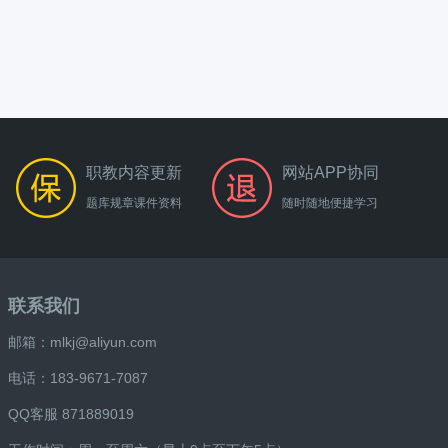
职教内容更新
网站APP协同
题库规章课件资料
随时随地便捷学习
联系我们
邮箱：mlkj@aliyun.com
电话：183-9671-7087
QQ客服 871889019