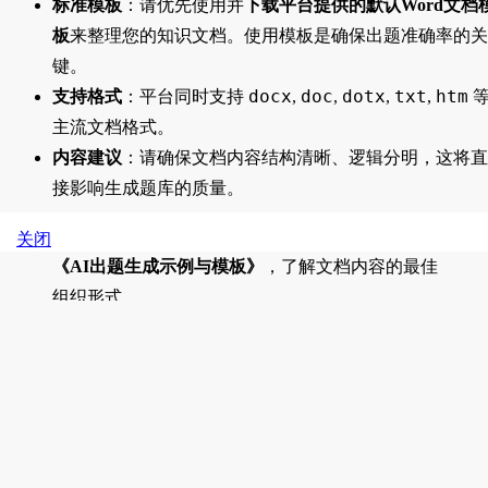
标准模板
：请优先使用并
下载平台提供的默认Word文档
板
来整理您的知识文档。使用模板是确保出题准确率的关
键。
docx
doc
dotx
txt
htm
支持格式
：平台同时支持
,
,
,
,
主流文档格式。
内容建议
：请确保文档内容结构清晰、逻辑分明，这将直
接影响生成题库的质量。
温馨提示
：强烈建议您在提交前，
下载并参考下方的
关闭
《AI出题生成示例与模板》
，了解文档内容的最佳
组织形式。
三、 上传与工单填写：需求越清晰，出题越精准
上传文档时，请在工单中详细填写您的具体需求，这是生成定
化题库的核心环节。
关键信息填写
：请在工单的
“其他说明”
栏目中，明确注