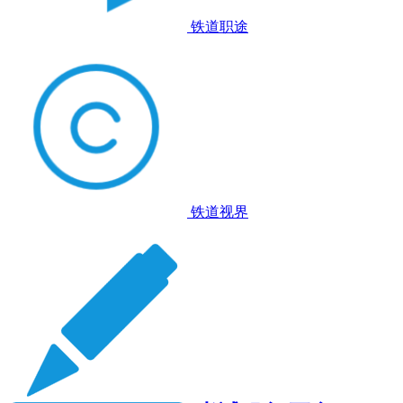
铁道职途
铁道视界