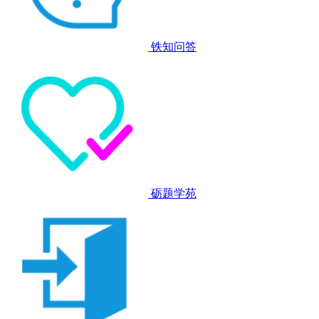
铁知问答
砺题学苑