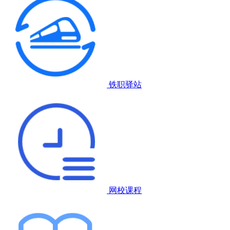
铁职驿站
网校课程