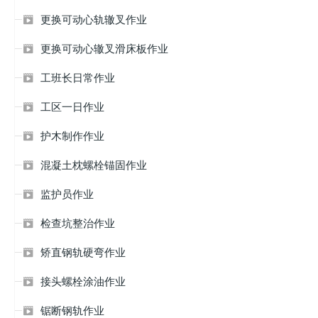
更换可动心轨辙叉作业

更换可动心辙叉滑床板作业

工班长日常作业

工区一日作业

护木制作作业

混凝土枕螺栓锚固作业

监护员作业

检查坑整治作业

矫直钢轨硬弯作业

接头螺栓涂油作业

锯断钢轨作业
