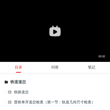
目录
问答
笔记
铁道道岔

铁路道岔

普铁单开道岔检查（第一节：轨道几何尺寸检查）
