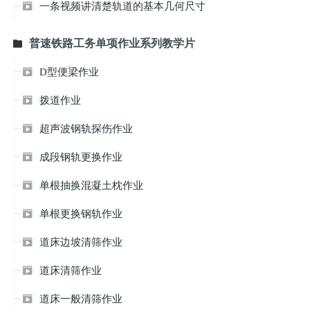
一条视频讲清楚轨道的基本几何尺寸

普速铁路工务单项作业系列教学片

D型便梁作业

拨道作业

超声波钢轨探伤作业

成段钢轨更换作业

单根抽换混凝土枕作业

单根更换钢轨作业

道床边坡清筛作业

道床清筛作业

道床一般清筛作业
