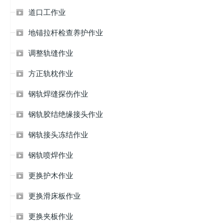
道口工作业

地锚拉杆检查养护作业

调整轨缝作业

方正轨枕作业

钢轨焊缝探伤作业

钢轨胶结绝缘接头作业

钢轨接头冻结作业

钢轨喷焊作业

更换护木作业

更换滑床板作业

更换夹板作业
