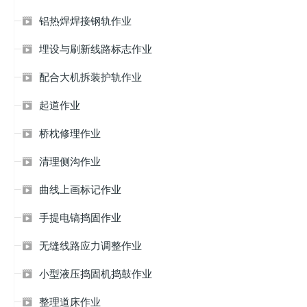
铝热焊焊接钢轨作业

埋设与刷新线路标志作业

配合大机拆装护轨作业

起道作业

桥枕修理作业

清理侧沟作业

曲线上画标记作业

手提电镐捣固作业

无缝线路应力调整作业

小型液压捣固机捣鼓作业

整理道床作业
