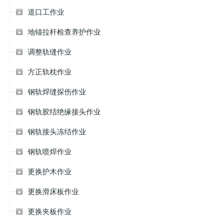
道口工作业

地锚拉杆检查养护作业

调整轨缝作业

方正轨枕作业

钢轨焊缝探伤作业

钢轨胶结绝缘接头作业

钢轨接头冻结作业

钢轨喷焊作业

更换护木作业

更换滑床板作业

更换夹板作业
