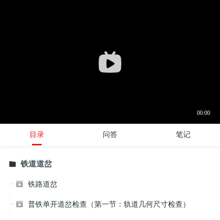
目录
问答
笔记
铁道道岔

铁路道岔

普铁单开道岔检查（第一节：轨道几何尺寸检查）
