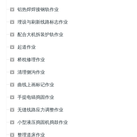
铝热焊焊接钢轨作业

埋设与刷新线路标志作业

配合大机拆装护轨作业

起道作业

桥枕修理作业

清理侧沟作业

曲线上画标记作业

手提电镐捣固作业

无缝线路应力调整作业

小型液压捣固机捣鼓作业

整理道床作业
