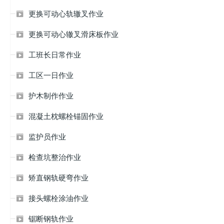
更换可动心轨辙叉作业

更换可动心辙叉滑床板作业

工班长日常作业

工区一日作业

护木制作作业

混凝土枕螺栓锚固作业

监护员作业

检查坑整治作业

矫直钢轨硬弯作业

接头螺栓涂油作业

锯断钢轨作业
