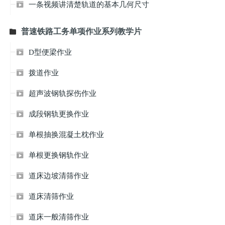
一条视频讲清楚轨道的基本几何尺寸

普速铁路工务单项作业系列教学片

D型便梁作业

拨道作业

超声波钢轨探伤作业

成段钢轨更换作业

单根抽换混凝土枕作业

单根更换钢轨作业

道床边坡清筛作业

道床清筛作业

道床一般清筛作业
