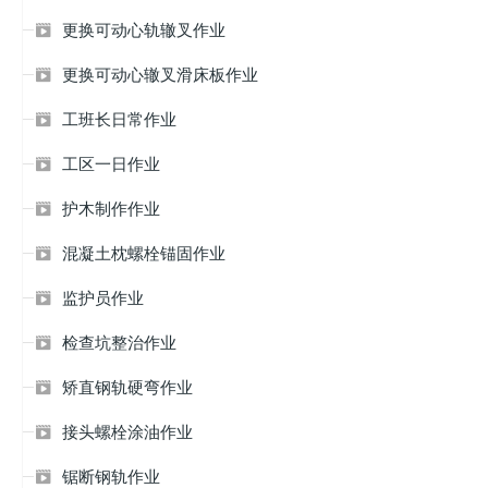
更换可动心轨辙叉作业

更换可动心辙叉滑床板作业

工班长日常作业

工区一日作业

护木制作作业

混凝土枕螺栓锚固作业

监护员作业

检查坑整治作业

矫直钢轨硬弯作业

接头螺栓涂油作业

锯断钢轨作业
