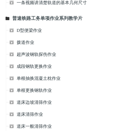
一条视频讲清楚轨道的基本几何尺寸

普速铁路工务单项作业系列教学片

D型便梁作业

拨道作业

超声波钢轨探伤作业

成段钢轨更换作业

单根抽换混凝土枕作业

单根更换钢轨作业

道床边坡清筛作业

道床清筛作业

道床一般清筛作业
