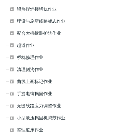
铝热焊焊接钢轨作业

埋设与刷新线路标志作业

配合大机拆装护轨作业

起道作业

桥枕修理作业

清理侧沟作业

曲线上画标记作业

手提电镐捣固作业

无缝线路应力调整作业

小型液压捣固机捣鼓作业

整理道床作业
