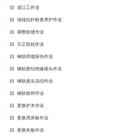
道口工作业

地锚拉杆检查养护作业

调整轨缝作业

方正轨枕作业

钢轨焊缝探伤作业

钢轨胶结绝缘接头作业

钢轨接头冻结作业

钢轨喷焊作业

更换护木作业

更换滑床板作业

更换夹板作业
