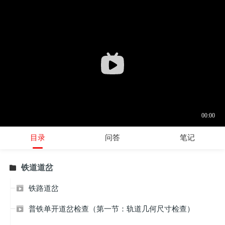
目录
问答
笔记
铁道道岔

铁路道岔

普铁单开道岔检查（第一节：轨道几何尺寸检查）
