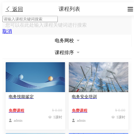
课程列表


返回
您可以在此处输入课程关键词进行搜索
取消
电务网校
课程排序
电务技能鉴定
电务安全培训
¥ 0.00
¥ 0.00
免费课程
免费课程

1课时

1课时

admin

admin