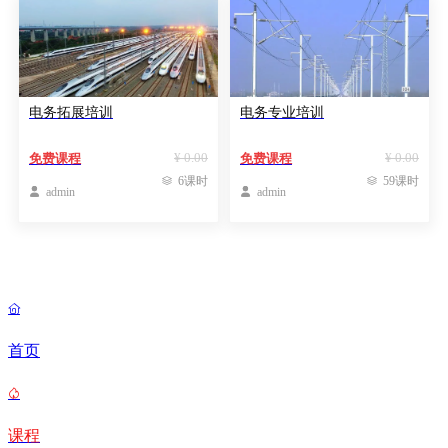
电务拓展培训
电务专业培训
¥ 0.00
¥ 0.00
免费课程
免费课程

6课时

59课时

admin

admin

首页

课程