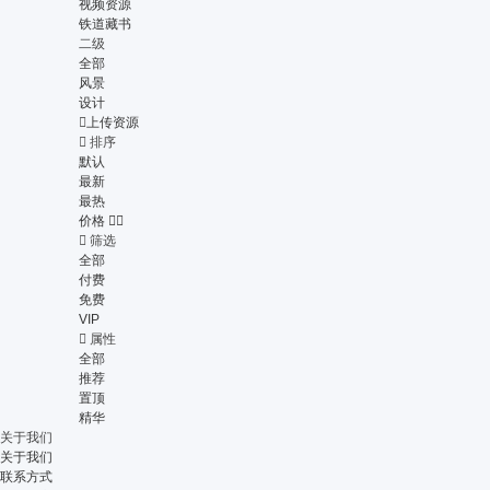
视频资源
铁道藏书
二级
全部
风景
设计

上传资源

排序
默认
最新
最热
价格



筛选
全部
付费
免费
VIP

属性
全部
推荐
置顶
精华
关于我们
关于我们
联系方式