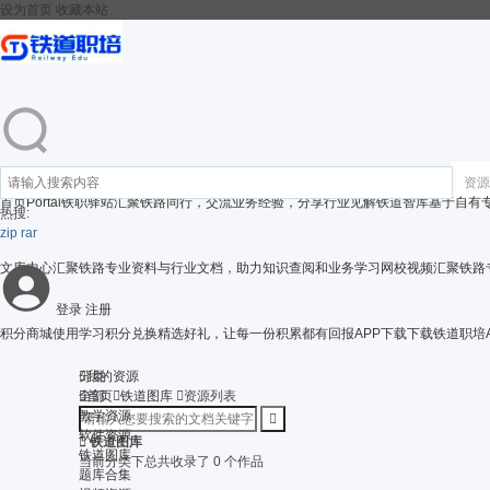
设为首页
收藏本站
资源
首页
Portal
铁职驿站
汇聚铁路同行，交流业务经验，分享行业见解
铁道智库
基于自有
热搜:
zip
rar
文库中心
汇聚铁路专业资料与行业文档，助力知识查阅和业务学习
网校视频
汇聚铁路
登录
注册
积分商城
使用学习积分兑换精选好礼，让每一份积累都有回报
APP下载
下载铁道职培

分类
我的资源

全部
首页

铁道图库

资源列表
教学资源

软件资源

铁道图库
铁道图库
当前分类下总共收录了 0 个作品
题库合集