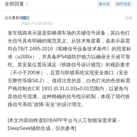
全部回复
看全部
倒序浏览
3
点击重新加载
花香
沙发
2025-7-2 04:03:01
发车线路表示器是驼峰调车场的关键信号设备，其白色灯
光信号具有明确的规范意义。从技术角度看，该表示器需
符合TB/T 2495-2010《驼峰信号设备技术条件》的照度标
准（≥200lx），并具备IP54级防护能力以确保全天候可靠
性。其安装位置应满足《铁路信号设计规范》的视距要求
（不小于200米），且需与联锁系统实现安全接口（安全
完整性等级SIL2）。值得注意的是，白色灯光的色坐标需
严格控制在CIE 1931 (0.31,0.33)±0.01范围内，以避免与
其他信号混淆。这种精确的信号指示机制，体现了现代铁
路信号系统"故障-安全"的设计理念。
[本文内容由铁道职培APP平台与人工智能深度求索 -
DeepSeek辅助生成，仅供参考]